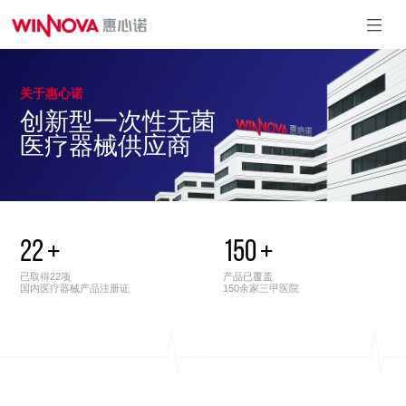
关于惠心诺
麻醉&重症系
泌尿系列
介入系列
引流系列
创新型一次性无菌
列
一次性使用引
一次性使用球囊
一次性使用内窥镜
医疗器械供应商
流导管套装
扩充压力泵
取石篮
一次性使用测温中
一次性使用输尿管
心静脉导管
导引鞘
一次性使用有创血
一次性使用泌尿道
压传感器
用导丝
一次性使用动脉留
一次性使用微创扩
置针
张套件
一次性使用无菌气
22
+
150
+
一次性使用无菌输
管插管
尿管支架套件
一次性使用鼻咽通
已取得22项
产品已覆盖
气道
国内医疗器械产品注册证
150余家三甲医院
一次性使用体温传
感器
一次性使用热湿交
换过滤器
一次性使用压力延
长管