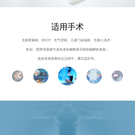
适用手术
无痛胃肠镜、ERCP、支气管镜、儿童门诊镇静、无痛人流术；
鼾症、肥胖等困难气道患者的麻醉诱导期和麻醉恢复期；
急诊患者抢救转运过程中；重症监护等。