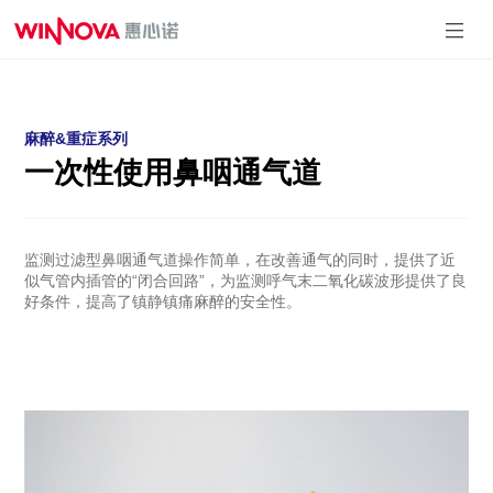
麻醉&重症系
泌尿系列
介入系列
引流系列
麻醉&重症系列
列
一次性使用引
一次性使用球囊
一次性使用内窥镜
一次性使用鼻咽通气道
流导管套装
扩充压力泵
取石篮
一次性使用测温中
一次性使用输尿管
心静脉导管
导引鞘
一次性使用有创血
一次性使用泌尿道
压传感器
用导丝
一次性使用动脉留
监测过滤型鼻咽通气道操作简单，在改善通气的同时，提供了近
一次性使用微创扩
置针
张套件
似气管内插管的“闭合回路”，为监测呼气末二氧化碳波形提供了良
一次性使用无菌气
一次性使用无菌输
好条件，提高了镇静镇痛麻醉的安全性。
管插管
尿管支架套件
一次性使用鼻咽通
气道
一次性使用体温传
感器
一次性使用热湿交
换过滤器
一次性使用压力延
长管