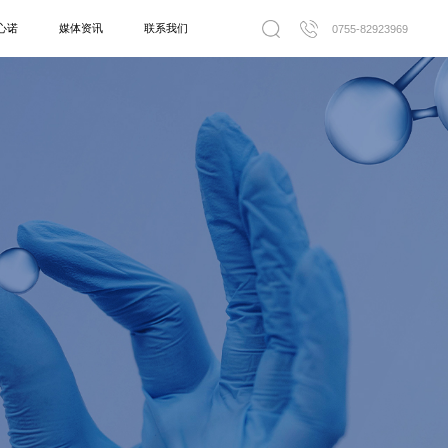
心诺
媒体资讯
联系我们
0755-82923969
引流系列
一次性使用引流导管套装
力泵