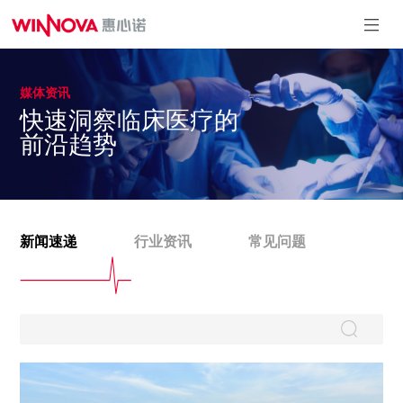
媒体资讯
麻醉&重症系
泌尿系列
介入系列
引流系列
快速洞察临床医疗的
列
一次性使用引
一次性使用球囊
一次性使用内窥镜
前沿趋势
流导管套装
扩充压力泵
取石篮
一次性使用测温中
一次性使用输尿管
心静脉导管
导引鞘
一次性使用有创血
一次性使用泌尿道
压传感器
用导丝
一次性使用动脉留
一次性使用微创扩
置针
张套件
一次性使用无菌气
新闻速递
行业资讯
常见问题
一次性使用无菌输
管插管
尿管支架套件
一次性使用鼻咽通
气道
一次性使用体温传
感器
一次性使用热湿交
换过滤器
一次性使用压力延
长管