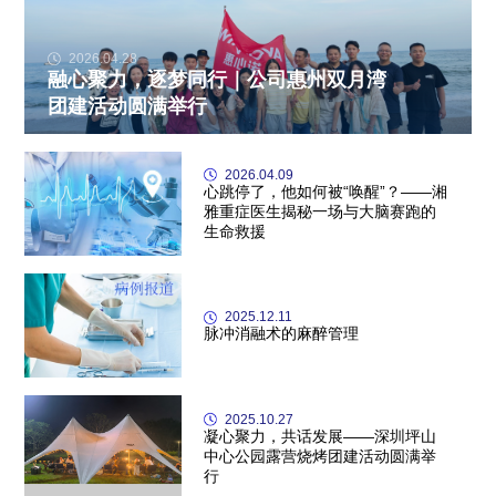
2026.04.28
融心聚力，逐梦同行｜公司惠州双月湾
团建活动圆满举行
2026.04.09
心跳停了，他如何被“唤醒”？——湘
雅重症医生揭秘一场与大脑赛跑的
生命救援
2025.12.11
脉冲消融术的麻醉管理
2025.10.27
凝心聚力，共话发展——深圳坪山
中心公园露营烧烤团建活动圆满举
行